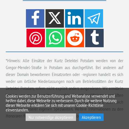
*Hinweis: Alle Einsätze der Kurtz Detektei Potsdam werden von der
Gregor-Mendel-Straße in Potsdam aus durchgeführt. Bei anderen auf
dieser Domain beworbenen Einsatzorten oder -regionen handelt es sich
weder um örtliche Niederlassungen noch um Betriebsstätten der Kurtz
Detektei Potsdam, sofern nicht explizit anders ausgewiesen. Wir ermitteln
bundes-, europa- und weltweit – wahlweise mit qualifizierten, geprüften
Cookies werden zur Benutzerführung und Webanalyse verwendet und
helfen dabei, diese Webseite zu verbessern. Durch die weitere Nutzung
lokalen Experten aus unserem umfassenden Kontaktnetzwerk oder durch
dieser Webseite erklären Sie sich mit unserer Cookie-Richtlinie
Entsendung unserer eigenen Spezialisten. Weitere Informationen zu den
einverstanden.
Honoraren finden Sie
hier
und zu den Einsatzorten
hier
.
Nur notwendige akzeptieren
Akzeptieren