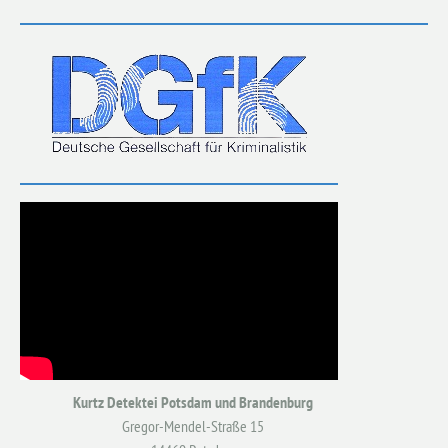
Kurtz Detektei Potsdam und Brandenburg
Gregor-Mendel-Straße 15